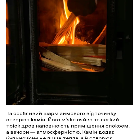
Та особливий шарм зимового відпочинку
створює
камін
. Його м’яке сяйво та легкий
тріск дров наповнюють приміщення спокоєм,
а вечори — атмосферністю. Камін додає
будиночкам не лише тепла, а й створює