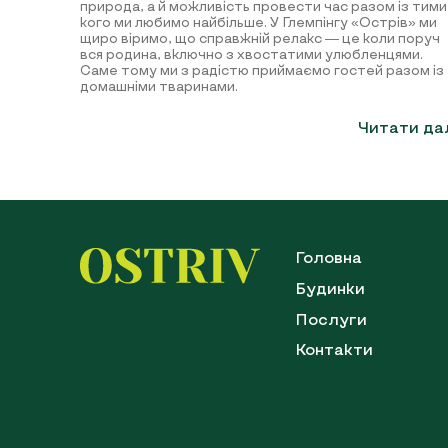
природа, а й можливість провести час разом із тими
кого ми любимо найбільше. У Глемпінгу «Острів» ми
щиро віримо, що справжній релакс — це коли поруч
вся родина, включно з хвостатими улюбленцями.
Саме тому ми з радістю приймаємо гостей разом із
домашніми тваринами.
Читати да
Головна
Будинки
Послуги
Контакти