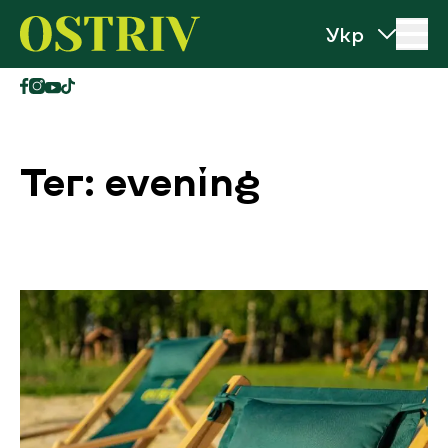
Перейти до вмісту
Ostriv
Тег: evening