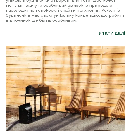
унікальні будиночки створені для того, щоб кожен
гість міг відчути особливий зв’язок із природою,
насолодитися спокоєм і знайти натхнення. Кожен із
будиночків має свою унікальну концепцію, що робить
відпочинок ще більш особливим.
Читати далі