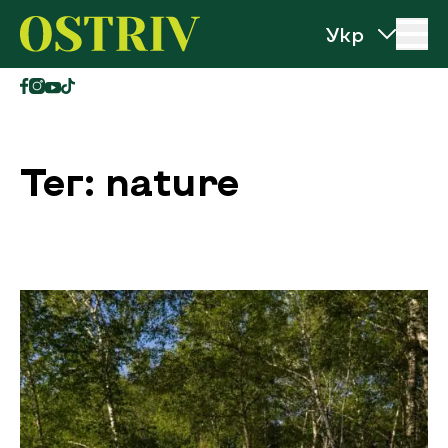
Перейти до вмісту
Ostriv
Тег: nature