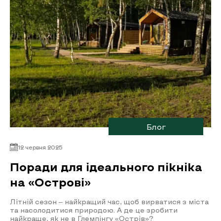
Блог
12 червня 2025
Поради для ідеального пікніка
на «Острові»
Літній сезон – найкращий час, щоб вирватися з міста
та насолодитися природою. А де це зробити
найкраще, як не в Глемпінгу «Острів»?