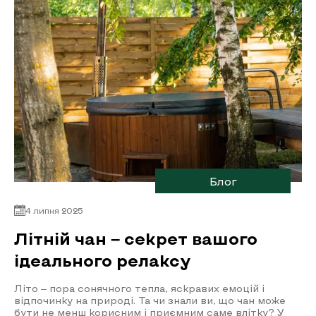
Блог
4 липня 2025
Літній чан – секрет вашого
ідеального релаксу
Літо – пора сонячного тепла, яскравих емоцій і
відпочинку на природі. Та чи знали ви, що чан може
бути не менш корисним і приємним саме влітку? У