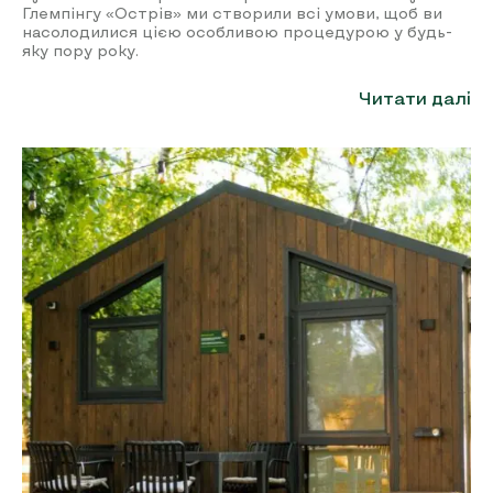
Глемпінгу «Острів» ми створили всі умови, щоб ви
насолодилися цією особливою процедурою у будь-
яку пору року.
Читати далі