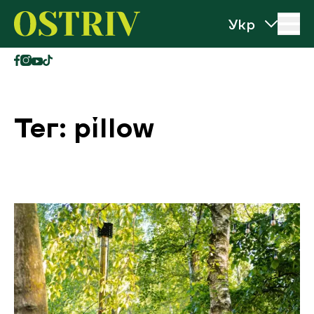
Перейти до вмісту
Ostriv
Тег: pillow