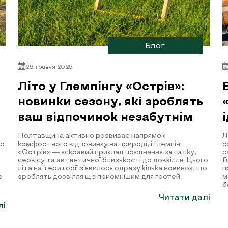
Блог
26 травня 2025
Літо у Глемпінгу «Острів»:
новинки сезону, які зроблять
ваш відпочинок незабутнім
Полтавщина активно розвиває напрямок
Л
го
комфортного відпочинку на природі, і Глемпінг
с
«Острів» — яскравий приклад поєднання затишку,
с
сервісу та автентичної близькості до довкілля. Цього
Г
літа на території з’явилося одразу кілька новинок, що
п
о
зроблять дозвілля ще приємнішим для гостей.
м
б
Читати далі
лі