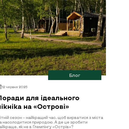
Блог
12 червня 2025
Поради для ідеального
пікніка на «Острові»
ітній сезон – найкращий час, щоб вирватися з міста
а насолодитися природою. А де це зробити
айкраще, як не в Глемпінгу «Острів»?