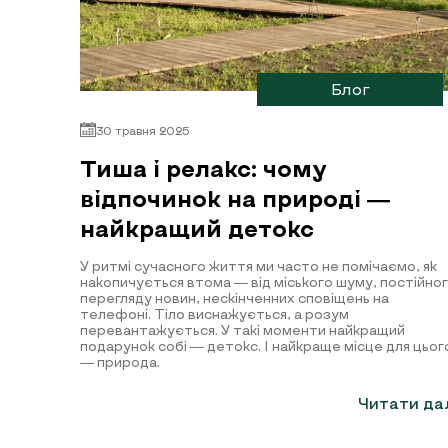
Блог
30 травня 2025
Тиша і релакс: чому
відпочинок на природі —
найкращий детокс
У ритмі сучасного життя ми часто не помічаємо, як
накопичується втома — від міського шуму, постійно
перегляду новин, нескінченних сповіщень на
телефоні. Тіло виснажується, а розум
перевантажується. У такі моменти найкращий
подарунок собі — детокс. І найкраще місце для цьог
— природа.
Читати да