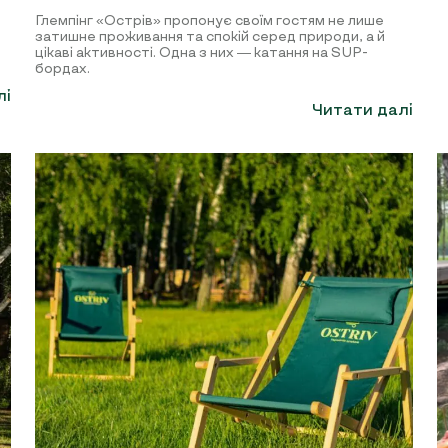
Глемпінг «Острів» пропонує своїм гостям не лише
затишне проживання та спокій серед природи, а й
цікаві активності. Одна з них — катання на SUP-
бордах.
лі
Читати далі