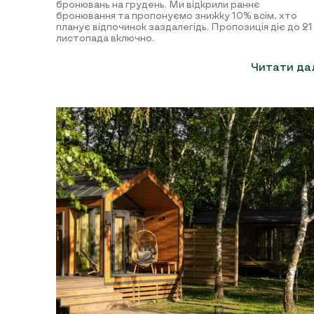
бронювань на грудень. Ми відкрили раннє
бронювання та пропонуємо знижку 10% всім, хто
планує відпочинок заздалегідь. Пропозиція діє до 21
листопада включно.
Читати да