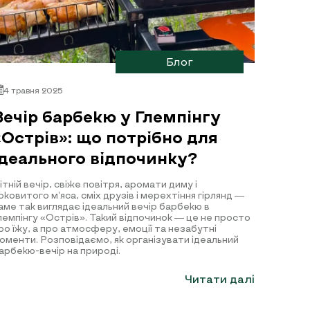
Блог
4 травня 2025
Вечір барбекю у Глемпінгу
«Острів»: що потрібно для
ідеального відпочинку?
ітній вечір, свіже повітря, аромати диму і
оковитого м’яса, сміх друзів і мерехтіння гірлянд —
аме так виглядає ідеальний вечір барбекю в
лемпінгу «Острів». Такий відпочинок — це не просто
ро їжу, а про атмосферу, емоції та незабутні
оменти. Розповідаємо, як організувати ідеальний
арбекю-вечір на природі.
Читати далі