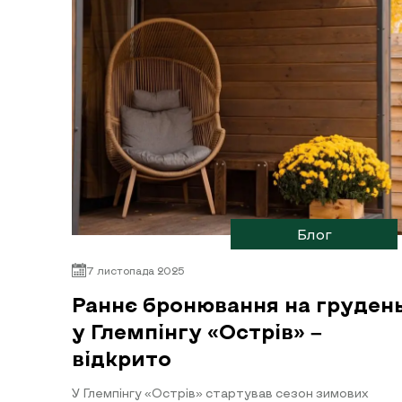
Блог
7 листопада 2025
Раннє бронювання на груден
у Глемпінгу «Острів» –
відкрито
У Глемпінгу «Острів» стартував сезон зимових