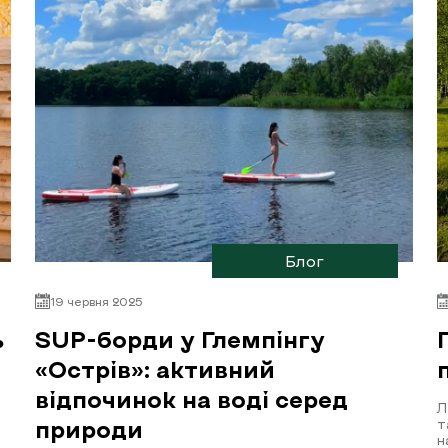
Блог
19 червня 2025
ь
SUP-борди у Глемпінгу
«Острів»: активний
відпочинок на воді серед
Л
т
природи
н